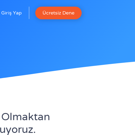
Ücretsiz Dene
Giriş Yap
ı Olmaktan
uyoruz.