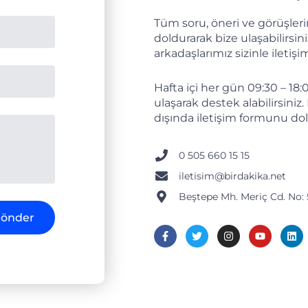
Tüm soru, öneri ve görüşleri
doldurarak bize ulaşabilirsini
arkadaşlarımız sizinle iletiş
Hafta içi her gün 09:30 – 18:
ulaşarak destek alabilirsiniz.
dışında iletişim formunu dol
0 505 660 15 15
iletisim@birdakika.net
Beştepe Mh. Meriç Cd. No:
önder
F
T
I
Y
L
a
w
n
o
i
c
i
s
u
n
e
t
t
t
k
b
t
a
u
e
o
e
g
b
d
o
r
r
e
i
k
a
n