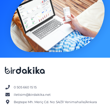
0 505 660 15 15
iletisim@birdakika.net
Beştepe Mh. Meriç Cd. No: 5A/31 Yenimahalle/Ankara